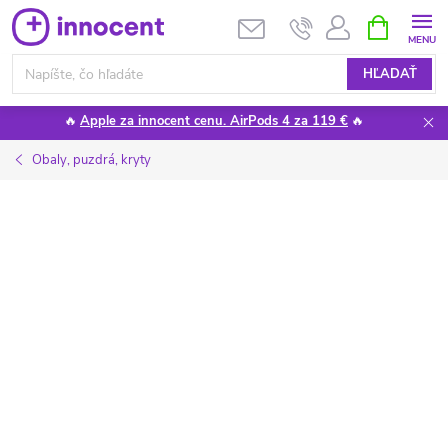
Prejsť
NÁKUPN
KOŠÍK
na
obsah
HĽADAŤ
🔥
Apple za innocent cenu. AirPods 4 za 119 €
🔥
Obaly, puzdrá, kryty