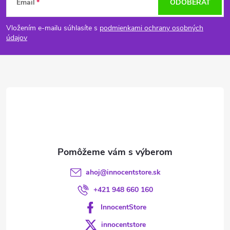
Email
ODOBERAŤ
á
Vložením e-mailu súhlasíte s
podmienkami ochrany osobných
p
údajov
ä
t
i
e
ahoj
@
innocentstore.sk
+421 948 660 160
InnocentStore
innocentstore