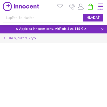
Prejsť
NÁKUPN
KOŠÍK
na
obsah
HĽADAŤ
🔥
Apple za innocent cenu. AirPods 4 za 119 €
🔥
Obaly, puzdrá, kryty