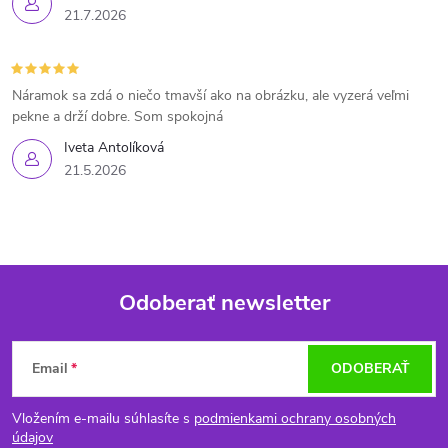
21.7.2026
Náramok sa zdá o niečo tmavší ako na obrázku, ale vyzerá veľmi
pekne a drží dobre. Som spokojná
Iveta Antolíková
21.5.2026
Odoberať newsletter
Z
Email
ODOBERAŤ
á
Vložením e-mailu súhlasíte s
podmienkami ochrany osobných
údajov