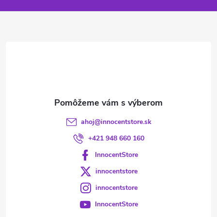
p
ä
t
i
e
ahoj
@
innocentstore.sk
+421 948 660 160
InnocentStore
innocentstore
innocentstore
InnocentStore