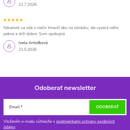
21.7.2026
Náramok sa zdá o niečo tmavší ako na obrázku, ale vyzerá veľmi
pekne a drží dobre. Som spokojná
Iveta Antolíková
21.5.2026
Odoberať newsletter
Z
Email
ODOBERAŤ
á
Vložením e-mailu súhlasíte s
podmienkami ochrany osobných
údajov