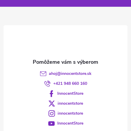
p
ä
t
i
e
ahoj
@
innocentstore.sk
+421 948 660 160
InnocentStore
innocentstore
innocentstore
InnocentStore