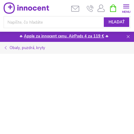
Prejsť
NÁKUPN
KOŠÍK
na
obsah
HĽADAŤ
🔥
Apple za innocent cenu. AirPods 4 za 119 €
🔥
Obaly, puzdrá, kryty