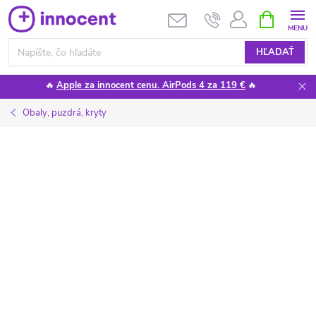
Prejsť
NÁKUPN
KOŠÍK
na
obsah
HĽADAŤ
🔥
Apple za innocent cenu. AirPods 4 za 119 €
🔥
Obaly, puzdrá, kryty