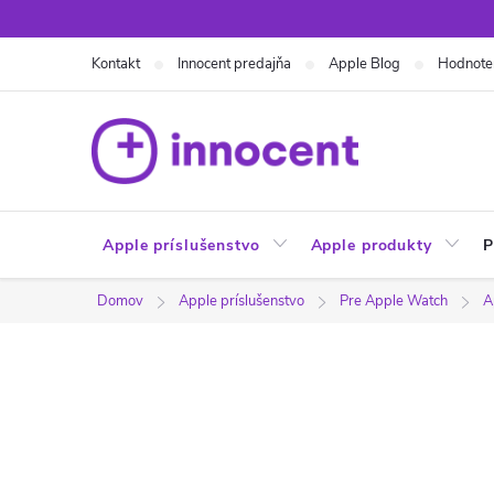
Prejsť
na
Kontakt
Innocent predajňa
Apple Blog
Hodnote
obsah
Apple príslušenstvo
Apple produkty
P
Domov
Apple príslušenstvo
Pre Apple Watch
A