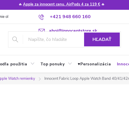
🔥
Apple za innocent cenu. AirPods 4 za 119 €
🔥
+421 948 660 160
nie obchodu
Poradňa
Apple návody a tipy
Najčastejšie otázky
ahoj@innocentstore.sk
HĽADAŤ
odľa použitia
Top ponuky
♥︎Personalizácia
Innoc
pple Watch remienky
Innocent Fabric Loop Apple Watch Band 40/41/42