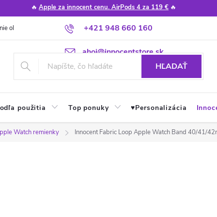
🔥
Apple za innocent cenu. AirPods 4 za 119 €
🔥
+421 948 660 160
nie obchodu
Poradňa
Apple návody a tipy
Najčastejšie otázky
ahoj@innocentstore.sk
HĽADAŤ
odľa použitia
Top ponuky
♥︎Personalizácia
Innoc
pple Watch remienky
Innocent Fabric Loop Apple Watch Band 40/41/4