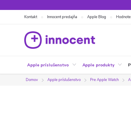
Prejsť
na
Kontakt
Innocent predajňa
Apple Blog
Hodnote
obsah
Apple príslušenstvo
Apple produkty
P
Domov
Apple príslušenstvo
Pre Apple Watch
A