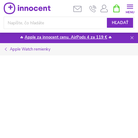
Prejsť
NÁKUPN
KOŠÍK
na
obsah
HĽADAŤ
🔥
Apple za innocent cenu. AirPods 4 za 119 €
🔥
Apple Watch remienky