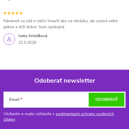
Náramok sa zdá o niečo tmavší ako na obrázku, ale vyzerá veľmi
pekne a drží dobre. Som spokojná
Iveta Antolíková
21.5.2026
Odoberať newsletter
Z
Email
ODOBERAŤ
á
Vložením e-mailu súhlasíte s
podmienkami ochrany osobných
p
údajov