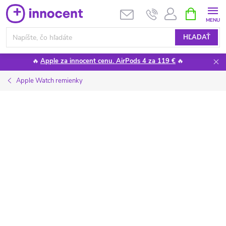
Prejsť
NÁKUPN
KOŠÍK
na
obsah
HĽADAŤ
🔥
Apple za innocent cenu. AirPods 4 za 119 €
🔥
Apple Watch remienky