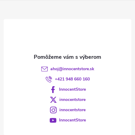
ä
t
i
e
ahoj
@
innocentstore.sk
+421 948 660 160
InnocentStore
innocentstore
innocentstore
InnocentStore