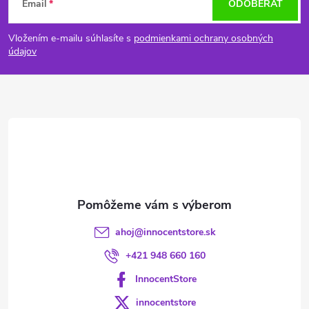
Email
ODOBERAŤ
á
Vložením e-mailu súhlasíte s
podmienkami ochrany osobných
p
údajov
ä
t
i
e
ahoj
@
innocentstore.sk
+421 948 660 160
InnocentStore
innocentstore