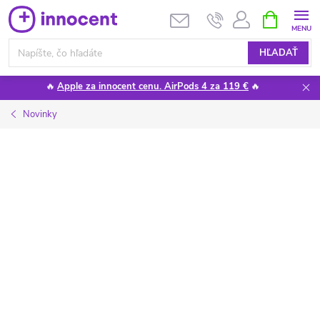
Prejsť
NÁKUPN
KOŠÍK
na
obsah
HĽADAŤ
🔥
Apple za innocent cenu. AirPods 4 za 119 €
🔥
Novinky