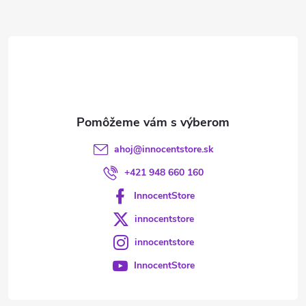
ä
t
i
e
ahoj
@
innocentstore.sk
+421 948 660 160
InnocentStore
innocentstore
innocentstore
InnocentStore