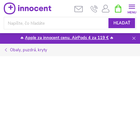
Prejsť
NÁKUPN
KOŠÍK
na
obsah
HĽADAŤ
🔥
Apple za innocent cenu. AirPods 4 za 119 €
🔥
Obaly, puzdrá, kryty