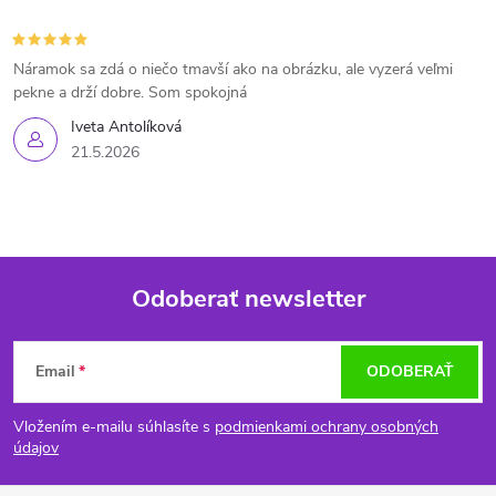
Náramok sa zdá o niečo tmavší ako na obrázku, ale vyzerá veľmi
pekne a drží dobre. Som spokojná
Iveta Antolíková
21.5.2026
Odoberať newsletter
Z
Email
ODOBERAŤ
á
Vložením e-mailu súhlasíte s
podmienkami ochrany osobných
p
údajov