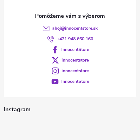
e
ahoj
@
innocentstore.sk
+421 948 660 160
InnocentStore
innocentstore
innocentstore
InnocentStore
Instagram