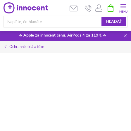
Prejsť
NÁKUPN
KOŠÍK
na
obsah
HĽADAŤ
🔥
Apple za innocent cenu. AirPods 4 za 119 €
🔥
Ochranné sklá a fólie