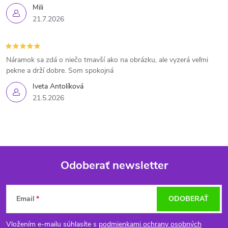
Mili
21.7.2026
Náramok sa zdá o niečo tmavší ako na obrázku, ale vyzerá veľmi
pekne a drží dobre. Som spokojná
Iveta Antolíková
21.5.2026
Odoberať newsletter
Z
Email
ODOBERAŤ
á
Vložením e-mailu súhlasíte s
podmienkami ochrany osobných