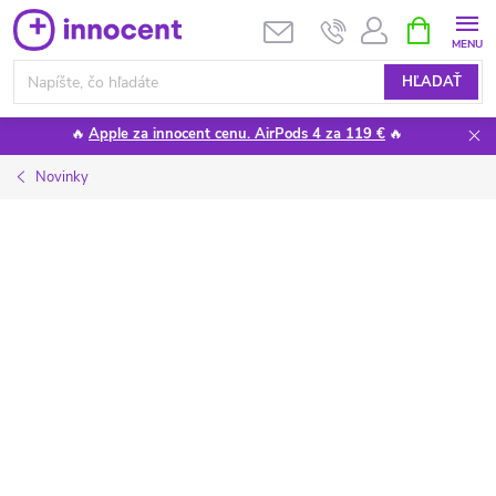
Prejsť
NÁKUPN
KOŠÍK
na
obsah
HĽADAŤ
🔥
Apple za innocent cenu. AirPods 4 za 119 €
🔥
Novinky