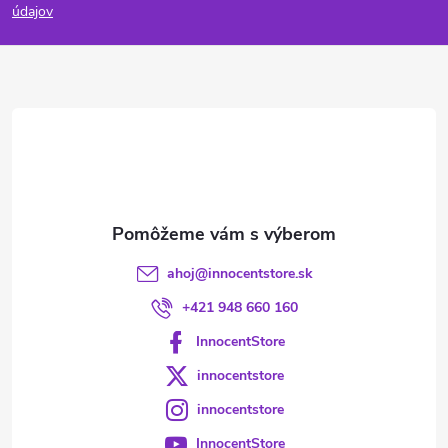
p
údajov
ä
t
i
e
ahoj
@
innocentstore.sk
+421 948 660 160
InnocentStore
innocentstore
innocentstore
InnocentStore