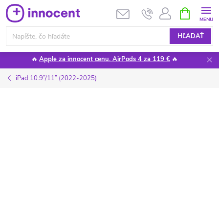
Prejsť
NÁKUPN
KOŠÍK
na
obsah
HĽADAŤ
🔥
Apple za innocent cenu. AirPods 4 za 119 €
🔥
iPad 10.9”/11” (2022-2025)