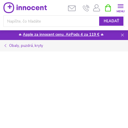
Prejsť
NÁKUPN
KOŠÍK
na
obsah
HĽADAŤ
🔥
Apple za innocent cenu. AirPods 4 za 119 €
🔥
Obaly, puzdrá, kryty