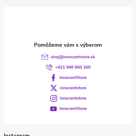
t
i
e
ahoj
@
innocentstore.sk
+421 948 660 160
InnocentStore
innocentstore
innocentstore
InnocentStore
Instagram