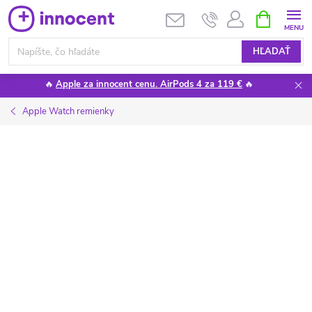
Prejsť
NÁKUPN
KOŠÍK
na
obsah
HĽADAŤ
🔥
Apple za innocent cenu. AirPods 4 za 119 €
🔥
Apple Watch remienky