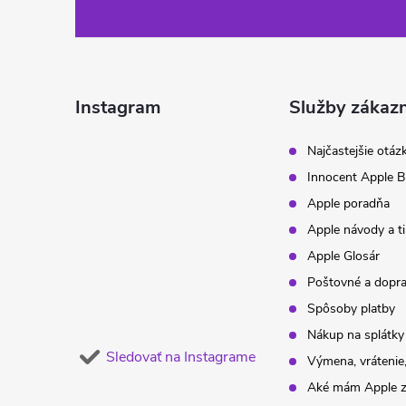
á
p
ä
Instagram
Služby zákaz
t
Najčastejšie otáz
Innocent Apple B
i
Apple poradňa
Apple návody a t
e
Apple Glosár
Poštovné a dopr
Spôsoby platby
Nákup na splátky
Sledovať na Instagrame
Výmena, vrátenie,
Aké mám Apple z