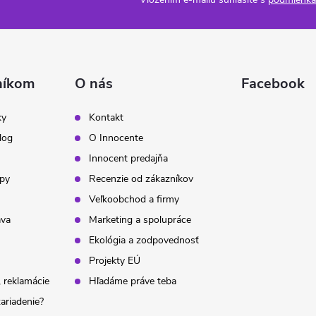
níkom
O nás
Facebook
ky
Kontakt
log
O Innocente
Innocent predajňa
ipy
Recenzie od zákazníkov
Veľkoobchod a firmy
ava
Marketing a spolupráce
Ekológia a zodpovednosť
Projekty EÚ
 reklamácie
Hľadáme práve teba
ariadenie?