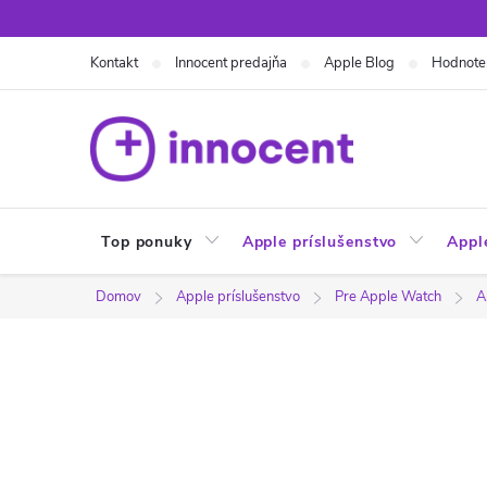
Prejsť
na
Kontakt
Innocent predajňa
Apple Blog
Hodnote
obsah
Top ponuky
Apple príslušenstvo
Appl
Domov
Apple príslušenstvo
Pre Apple Watch
A