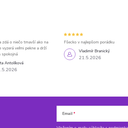
 zdá o niečo tmavší ako na
Fšecko v najlepšom porádku
e vyzerá veľmi pekne a drží
Vladimír Branický
 spokojná
21.5.2026
eta Antolíková
.5.2026
Email
Vložením e-mailu súhlasíte s
podmienka