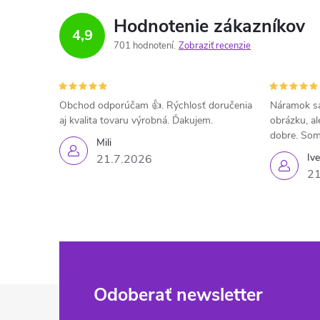
Hodnotenie zákazníkov
4,9
701 hodnotení
Zobraziť recenzie
Obchod odporúčam 👍. Rýchlosť doručenia
Náramok sa
aj kvalita tovaru výrobná. Ďakujem.
obrázku, al
dobre. Som
Mili
Iv
21.7.2026
21
Z
Odoberať newsletter