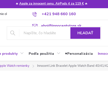
🔥
Apple za innocent cenu. AirPods 4 za 119 €
🔥
+421 948 660 160
nie obchodu
Poradňa
Apple návody a tipy
Najčastejšie otázky
ahoj@innocentstore.sk
HĽADAŤ
e produkty
Podľa použitia
♥︎Personalizácia
Innoc
pple Watch remienky
Innocent Link Bracelet Apple Watch Band 40/41/