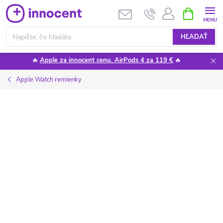
Prejsť
NÁKUPN
KOŠÍK
na
obsah
HĽADAŤ
🔥
Apple za innocent cenu. AirPods 4 za 119 €
🔥
Apple Watch remienky