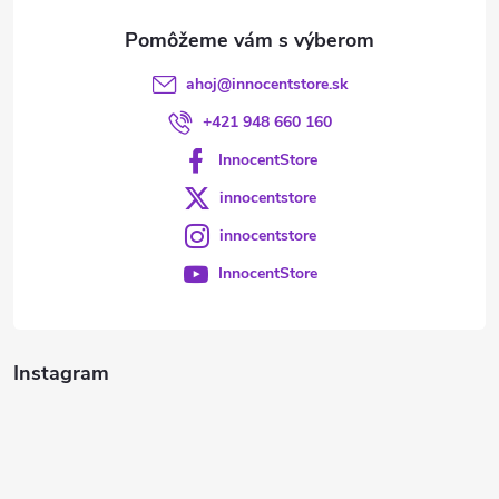
e
ahoj
@
innocentstore.sk
+421 948 660 160
InnocentStore
innocentstore
innocentstore
InnocentStore
Instagram