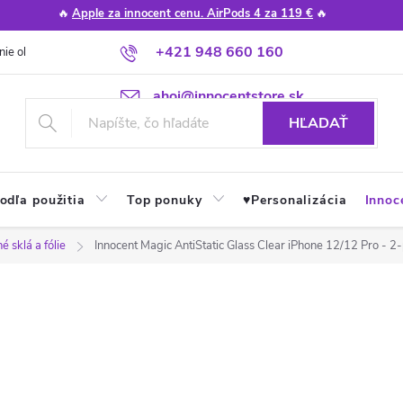
🔥
Apple za innocent cenu. AirPods 4 za 119 €
🔥
+421 948 660 160
nie obchodu
Poradňa
Apple návody a tipy
Najčastejšie otázky
ahoj@innocentstore.sk
HĽADAŤ
odľa použitia
Top ponuky
♥︎Personalizácia
Innoc
 sklá a fólie
Innocent Magic AntiStatic Glass Clear iPhone 12/12 Pro - 2