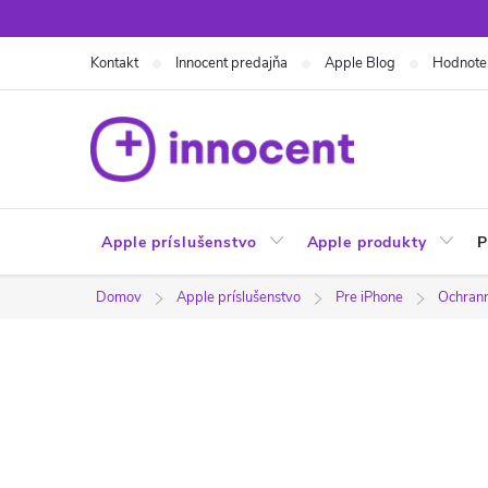
Prejsť
na
Kontakt
Innocent predajňa
Apple Blog
Hodnote
obsah
Apple príslušenstvo
Apple produkty
P
Domov
Apple príslušenstvo
Pre iPhone
Ochranné