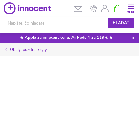
Prejsť
NÁKUPN
KOŠÍK
na
obsah
HĽADAŤ
🔥
Apple za innocent cenu. AirPods 4 za 119 €
🔥
Obaly, puzdrá, kryty