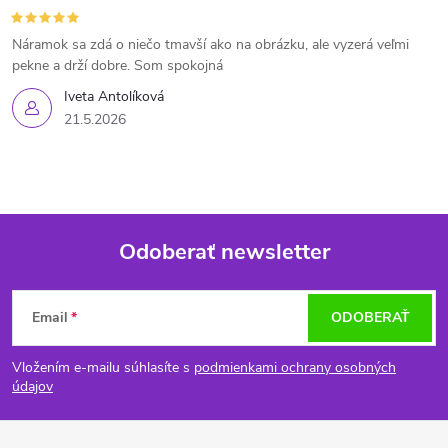
Náramok sa zdá o niečo tmavší ako na obrázku, ale vyzerá veľmi
pekne a drží dobre. Som spokojná
Iveta Antolíková
21.5.2026
Odoberať newsletter
Z
Email
ODOBERAŤ
á
Vložením e-mailu súhlasíte s
podmienkami ochrany osobných
p
údajov
ä