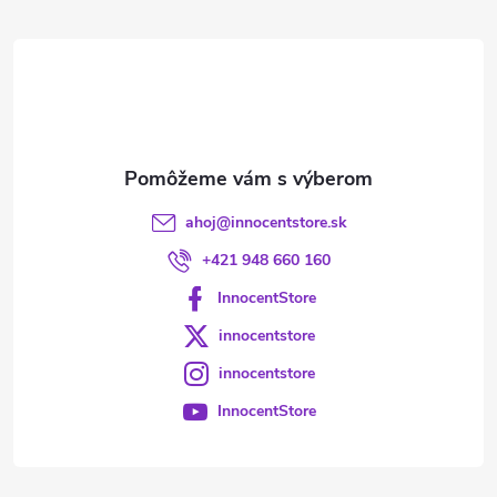
t
i
e
ahoj
@
innocentstore.sk
+421 948 660 160
InnocentStore
innocentstore
innocentstore
InnocentStore