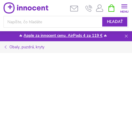
Prejsť
NÁKUPN
KOŠÍK
na
obsah
HĽADAŤ
🔥
Apple za innocent cenu. AirPods 4 za 119 €
🔥
Obaly, puzdrá, kryty