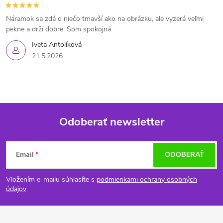
Náramok sa zdá o niečo tmavší ako na obrázku, ale vyzerá veľmi
pekne a drží dobre. Som spokojná
Iveta Antolíková
21.5.2026
Odoberať newsletter
Z
Email
ODOBERAŤ
á
Vložením e-mailu súhlasíte s
podmienkami ochrany osobných
p
údajov
ä