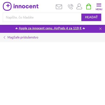
Prejsť
NÁKUPN
KOŠÍK
na
obsah
HĽADAŤ
🔥
Apple za innocent cenu. AirPods 4 za 119 €
🔥
MagSafe príslušenstvo