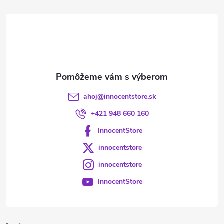
t
i
e
ahoj
@
innocentstore.sk
+421 948 660 160
InnocentStore
innocentstore
innocentstore
InnocentStore