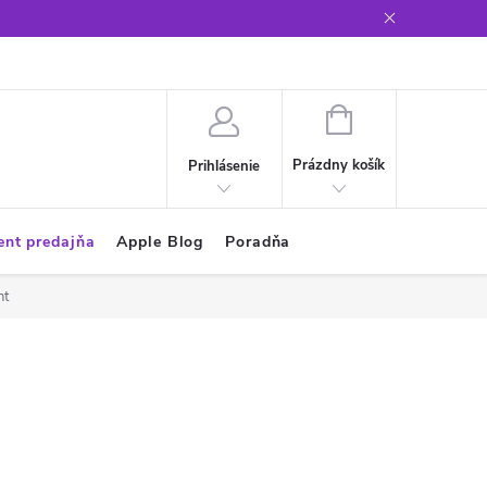
Glosár
NÁKUPNÝ
KOŠÍK
Prázdny košík
Prihlásenie
ent predajňa
Apple Blog
Poradňa
nt