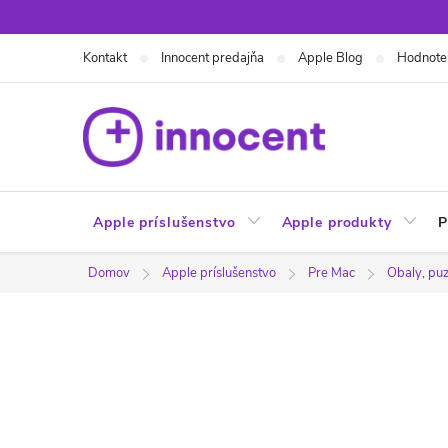
Prejsť
na
Kontakt
Innocent predajňa
Apple Blog
Hodnote
obsah
Apple príslušenstvo
Apple produkty
P
Domov
Apple príslušenstvo
Pre Mac
Obaly, puz