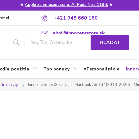
🔥
Apple za innocent cenu. AirPods 4 za 119 €
🔥
+421 948 660 160
nie obchodu
Poradňa
Apple návody a tipy
Najčastejšie otázky
ahoj@innocentstore.sk
HĽADAŤ
odľa použitia
Top ponuky
♥︎Personalizácia
Innoc
drá, kryty
Innocent SmartShell Case MacBook Air 13" (2018-2020) - Mi