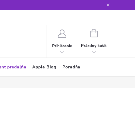
Glosár
NÁKUPNÝ
KOŠÍK
Prázdny košík
Prihlásenie
ent predajňa
Apple Blog
Poradňa