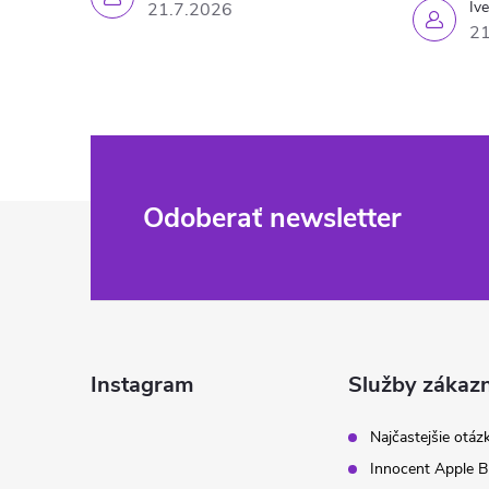
Iv
21.7.2026
21
Z
Odoberať newsletter
á
p
ä
Instagram
Služby zákaz
t
Najčastejšie otáz
Innocent Apple B