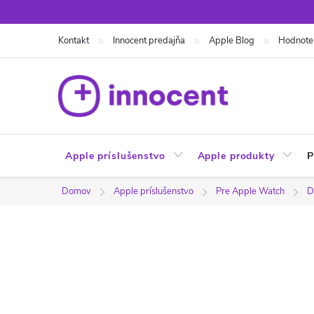
Prejsť
na
Kontakt
Innocent predajňa
Apple Blog
Hodnote
obsah
Apple príslušenstvo
Apple produkty
P
Domov
Apple príslušenstvo
Pre Apple Watch
D