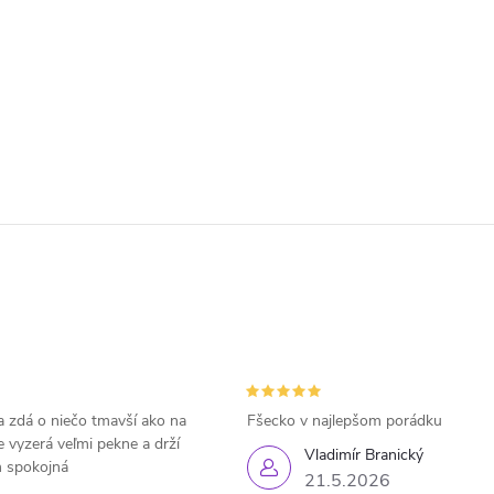
 zdá o niečo tmavší ako na
Fšecko v najlepšom porádku
e vyzerá veľmi pekne a drží
Vladimír Branický
 spokojná
21.5.2026