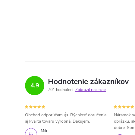
Hodnotenie zákazníkov
4,9
701 hodnotení
Zobraziť recenzie
Obchod odporúčam 👍. Rýchlosť doručenia
Náramok sa
aj kvalita tovaru výrobná. Ďakujem.
obrázku, al
dobre. Som
Mili