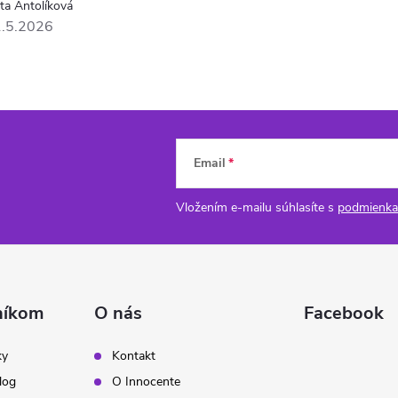
eta Antolíková
.5.2026
Email
Vložením e-mailu súhlasíte s
podmienka
níkom
O nás
Facebook
ky
Kontakt
log
O Innocente