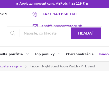
🔥
Apple za innocent cenu. AirPods 4 za 119 €
🔥
+421 948 660 160
nie obchodu
Poradňa
Apple návody a tipy
Najčastejšie otázky
ahoj@innocentstore.sk
HĽADAŤ
odľa použitia
Top ponuky
♥︎Personalizácia
Innoc
ržiaky a stojany
Innocent Night Stand Apple Watch - Pink Sand