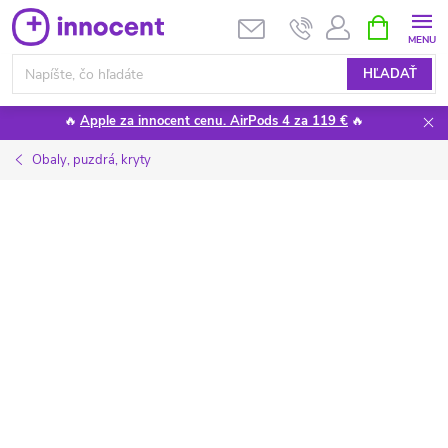
Prejsť
NÁKUPN
KOŠÍK
na
obsah
HĽADAŤ
🔥
Apple za innocent cenu. AirPods 4 za 119 €
🔥
Obaly, puzdrá, kryty