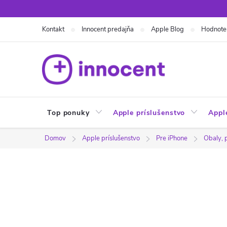
Prejsť
na
Kontakt
Innocent predajňa
Apple Blog
Hodnote
obsah
Top ponuky
Apple príslušenstvo
Appl
Domov
Apple príslušenstvo
Pre iPhone
Obaly, 