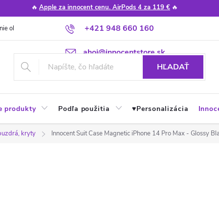
🔥
Apple za innocent cenu. AirPods 4 za 119 €
🔥
+421 948 660 160
nie obchodu
Poradňa
Apple návody a tipy
Najčastejšie otázky
ahoj@innocentstore.sk
HĽADAŤ
e produkty
Podľa použitia
♥︎Personalizácia
Innoc
puzdrá, kryty
Innocent Suit Case Magnetic iPhone 14 Pro Max - Glossy Bl