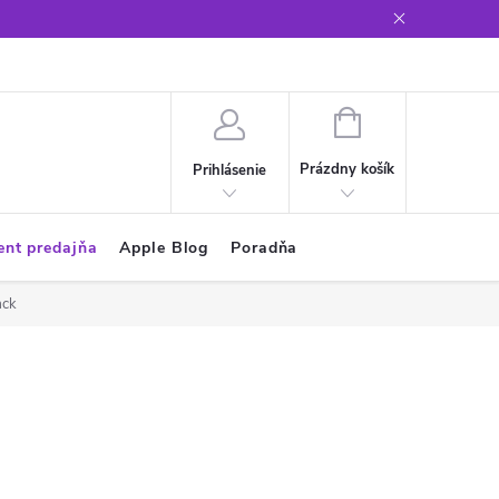
Glosár
NÁKUPNÝ
KOŠÍK
Prázdny košík
Prihlásenie
ent predajňa
Apple Blog
Poradňa
ack