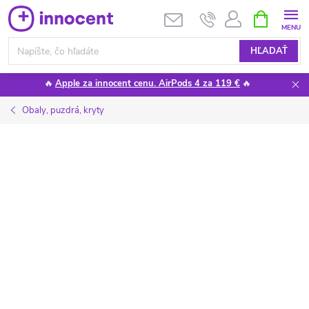
Prejsť
NÁKUPN
KOŠÍK
na
obsah
HĽADAŤ
🔥
Apple za innocent cenu. AirPods 4 za 119 €
🔥
Obaly, puzdrá, kryty