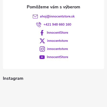
e
ahoj
@
innocentstore.sk
+421 948 660 160
InnocentStore
innocentstore
innocentstore
InnocentStore
Instagram