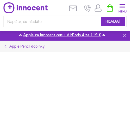
Prejsť
NÁKUPN
KOŠÍK
na
obsah
HĽADAŤ
🔥
Apple za innocent cenu. AirPods 4 za 119 €
🔥
Apple Pencil doplnky