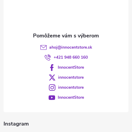
t
i
e
ahoj
@
innocentstore.sk
+421 948 660 160
InnocentStore
innocentstore
innocentstore
InnocentStore
Instagram