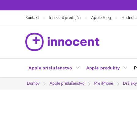
Prejsť
na
Kontakt
Innocent predajňa
Apple Blog
Hodnote
obsah
Apple príslušenstvo
Apple produkty
P
Domov
Apple príslušenstvo
Pre iPhone
Držiaky