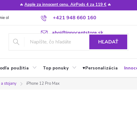
🔥
Apple za innocent cenu. AirPods 4 za 119 €
🔥
+421 948 660 160
nie obchodu
Poradňa
Apple návody a tipy
Najčastejšie otázky
ahoj@innocentstore.sk
HĽADAŤ
odľa použitia
Top ponuky
♥︎Personalizácia
Innoc
 a stojany
iPhone 12 Pro Max