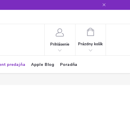
Glosár
NÁKUPNÝ
KOŠÍK
Prázdny košík
Prihlásenie
ent predajňa
Apple Blog
Poradňa