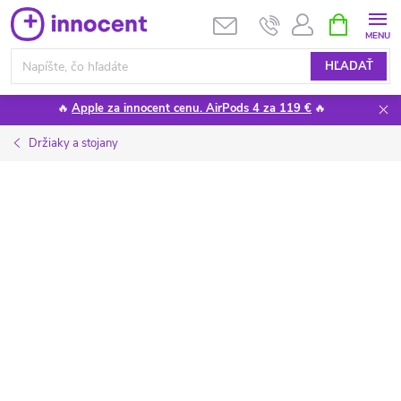
Prejsť
NÁKUPN
KOŠÍK
na
obsah
HĽADAŤ
🔥
Apple za innocent cenu. AirPods 4 za 119 €
🔥
Držiaky a stojany