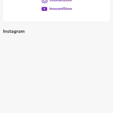
innocentstore
InnocentStore
Instagram