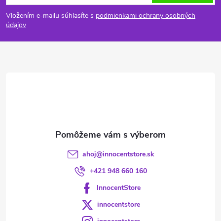
á
Vložením e-mailu súhlasíte s
podmienkami ochrany osobných
p
údajov
ä
t
i
e
ahoj
@
innocentstore.sk
+421 948 660 160
InnocentStore
innocentstore