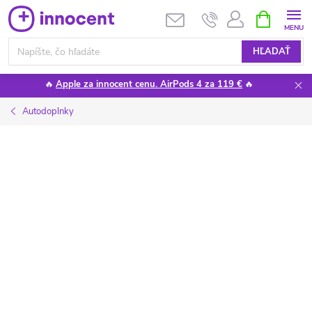
Prejsť
NÁKUPN
KOŠÍK
na
obsah
HĽADAŤ
🔥
Apple za innocent cenu. AirPods 4 za 119 €
🔥
Autodoplnky