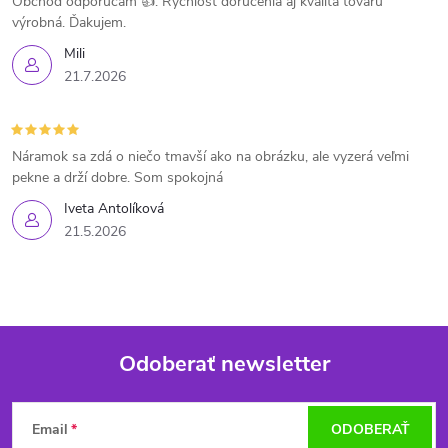
Obchod odporúčam 👍. Rýchlosť doručenia aj kvalita tovaru
výrobná. Ďakujem.
Mili
21.7.2026
Náramok sa zdá o niečo tmavší ako na obrázku, ale vyzerá veľmi
pekne a drží dobre. Som spokojná
Iveta Antolíková
21.5.2026
Odoberať newsletter
Z
Email
ODOBERAŤ