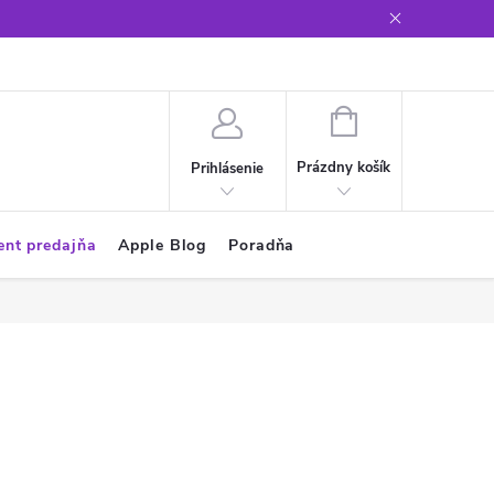
Glosár
NÁKUPNÝ
KOŠÍK
Prázdny košík
Prihlásenie
ent predajňa
Apple Blog
Poradňa