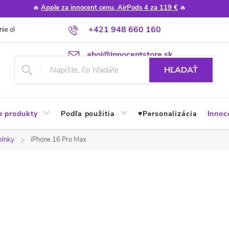
🔥
Apple za innocent cenu. AirPods 4 za 119 €
🔥
+421 948 660 160
nie obchodu
Poradňa
Apple návody a tipy
Najčastejšie otázky
ahoj@innocentstore.sk
HĽADAŤ
e produkty
Podľa použitia
♥︎Personalizácia
Innoc
plnky
iPhone 16 Pro Max