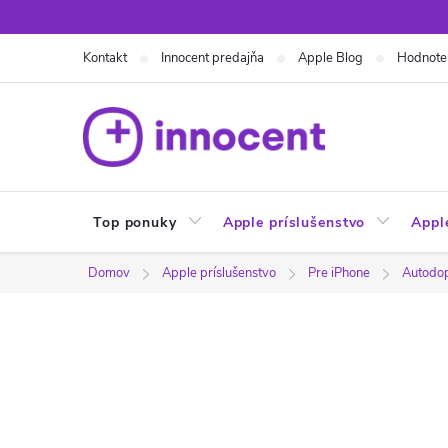
Prejsť
na
Kontakt
Innocent predajňa
Apple Blog
Hodnote
obsah
Top ponuky
Apple príslušenstvo
Appl
Domov
Apple príslušenstvo
Pre iPhone
Autodo