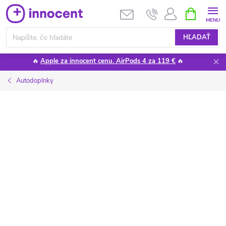
Prejsť
NÁKUPN
KOŠÍK
na
obsah
HĽADAŤ
🔥
Apple za innocent cenu. AirPods 4 za 119 €
🔥
Autodoplnky