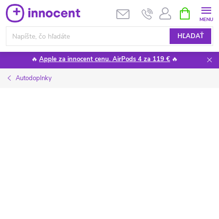
Prejsť
NÁKUPN
KOŠÍK
na
obsah
HĽADAŤ
🔥
Apple za innocent cenu. AirPods 4 za 119 €
🔥
Autodoplnky