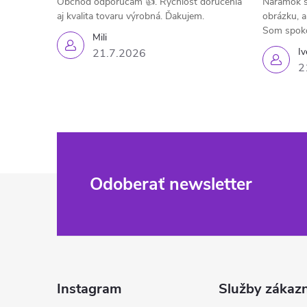
Obchod odporúčam 👍. Rýchlosť doručenia
Náramok s
aj kvalita tovaru výrobná. Ďakujem.
obrázku, a
Som spok
Mili
Iv
21.7.2026
2
Z
Odoberať newsletter
á
p
ä
Instagram
Služby zákaz