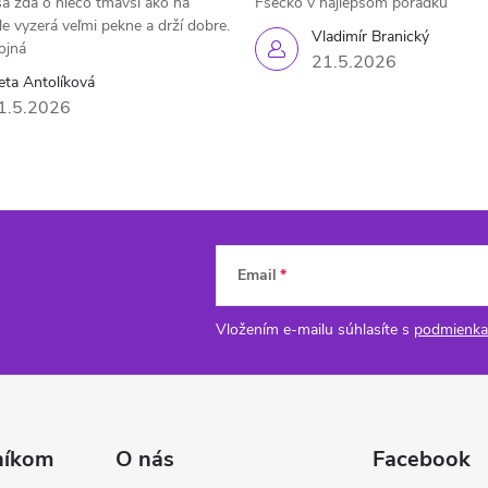
a zdá o niečo tmavší ako na
Fšecko v najlepšom porádku
le vyzerá veľmi pekne a drží dobre.
Vladimír Branický
ojná
21.5.2026
eta Antolíková
1.5.2026
Email
Vložením e-mailu súhlasíte s
podmienka
níkom
O nás
Facebook