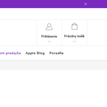
Glosár
NÁKUPNÝ
KOŠÍK
Prázdny košík
Prihlásenie
ent predajňa
Apple Blog
Poradňa