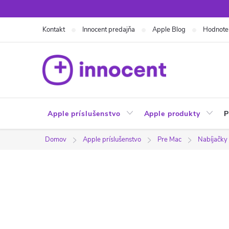
Prejsť
na
Kontakt
Innocent predajňa
Apple Blog
Hodnote
obsah
Apple príslušenstvo
Apple produkty
P
Domov
Apple príslušenstvo
Pre Mac
Nabíjačky