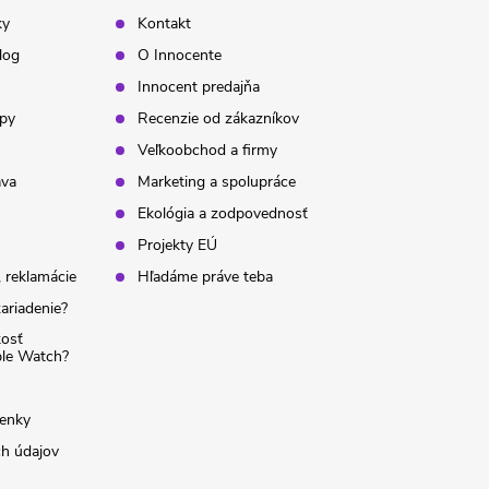
ky
Kontakt
log
O Innocente
Innocent predajňa
ipy
Recenzie od zákazníkov
Veľkoobchod a firmy
ava
Marketing a spolupráce
Ekológia a zodpovednosť
Projekty EÚ
 reklamácie
Hľadáme práve teba
ariadenie?
kosť
ple Watch?
enky
h údajov