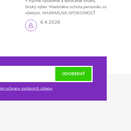
+ Rýchle vybavenie a doručenie tovaru,
široký výber. Maximálna ochota personálu so
všetkým. MAXIMÁLNA SPOKOJNOSŤ
6.4.2026
ODOBERAŤ
mi ochrany osobných údajov