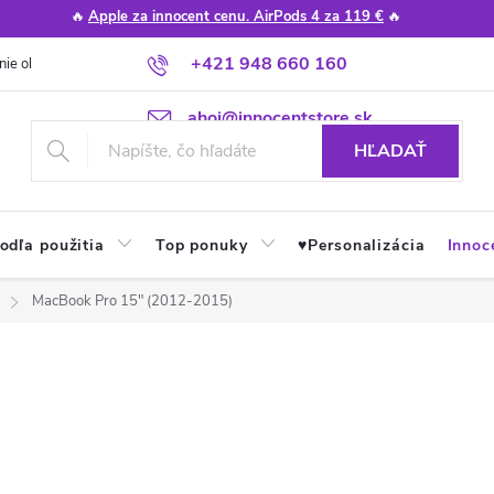
🔥
Apple za innocent cenu. AirPods 4 za 119 €
🔥
+421 948 660 160
nie obchodu
Poradňa
Apple návody a tipy
Najčastejšie otázky
ahoj@innocentstore.sk
HĽADAŤ
odľa použitia
Top ponuky
♥︎Personalizácia
Innoc
MacBook Pro 15" (2012-2015)