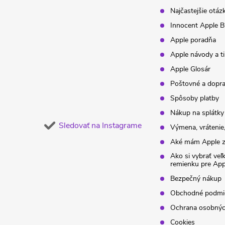
t
Najčastejšie otáz
Innocent Apple B
i
Apple poradňa
Apple návody a t
e
Apple Glosár
Poštovné a dopr
Spôsoby platby
Nákup na splátky
Sledovať na Instagrame
Výmena, vrátenie,
Aké mám Apple z
Ako si vybrať veľ
remienku pre Ap
Bezpečný nákup
Obchodné podmi
Ochrana osobnýc
Cookies