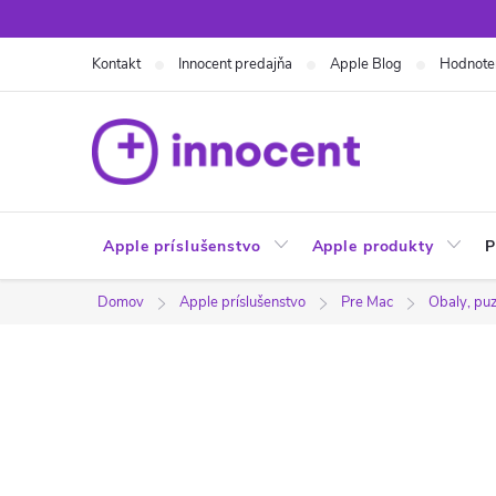
Prejsť
na
Kontakt
Innocent predajňa
Apple Blog
Hodnote
obsah
Apple príslušenstvo
Apple produkty
P
Domov
Apple príslušenstvo
Pre Mac
Obaly, puz