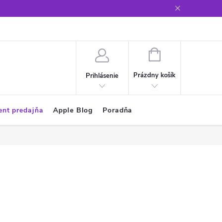
Glosár
NÁKUPNÝ
KOŠÍK
Prázdny košík
Prihlásenie
ent predajňa
Apple Blog
Poradňa