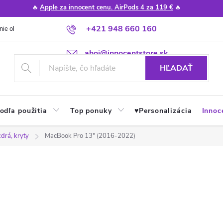
🔥
Apple za innocent cenu. AirPods 4 za 119 €
🔥
+421 948 660 160
nie obchodu
Poradňa
Apple návody a tipy
Najčastejšie otázky
ahoj@innocentstore.sk
HĽADAŤ
odľa použitia
Top ponuky
♥︎Personalizácia
Innoc
drá, kryty
MacBook Pro 13" (2016-2022)