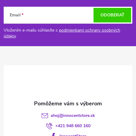
Z
Email
ODOBERAŤ
á
Vložením e-mailu súhlasíte s
podmienkami ochrany osobných
p
údajov
ä
t
i
e
ahoj
@
innocentstore.sk
+421 948 660 160