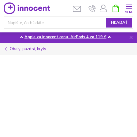
Prejsť
NÁKUPN
KOŠÍK
na
obsah
HĽADAŤ
🔥
Apple za innocent cenu. AirPods 4 za 119 €
🔥
Obaly, puzdrá, kryty