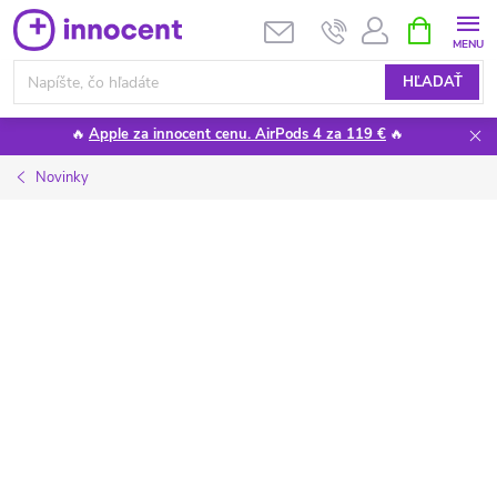
Prejsť
NÁKUPN
KOŠÍK
na
obsah
HĽADAŤ
🔥
Apple za innocent cenu. AirPods 4 za 119 €
🔥
Novinky