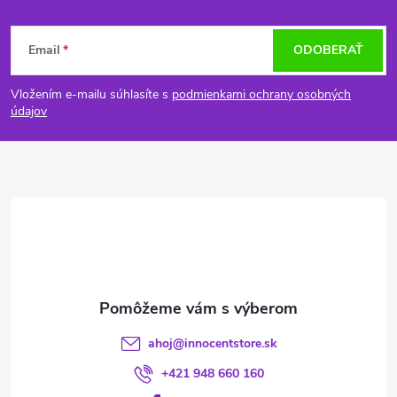
Z
Email
ODOBERAŤ
á
Vložením e-mailu súhlasíte s
podmienkami ochrany osobných
p
údajov
ä
t
i
e
ahoj
@
innocentstore.sk
+421 948 660 160