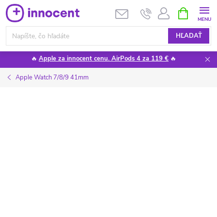
Prejsť
NÁKUPN
KOŠÍK
na
obsah
HĽADAŤ
🔥
Apple za innocent cenu. AirPods 4 za 119 €
🔥
Apple Watch 7/8/9 41mm