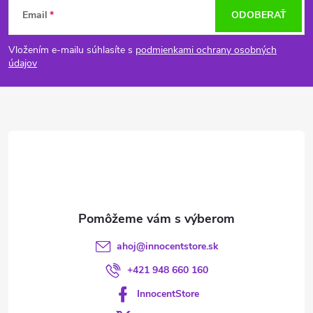
Z
Email
ODOBERAŤ
á
Vložením e-mailu súhlasíte s
podmienkami ochrany osobných
p
údajov
ä
t
i
e
ahoj
@
innocentstore.sk
+421 948 660 160
InnocentStore