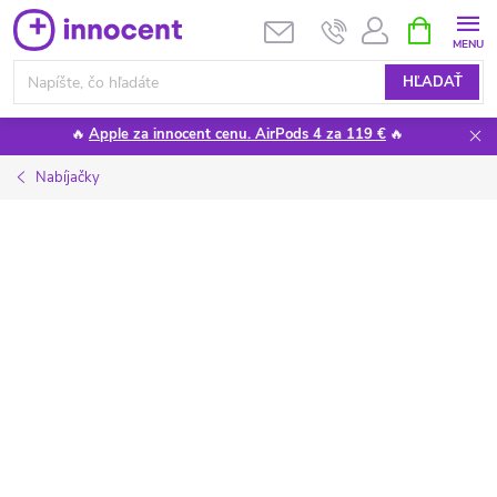
Prejsť
NÁKUPN
KOŠÍK
na
obsah
HĽADAŤ
🔥
Apple za innocent cenu. AirPods 4 za 119 €
🔥
Nabíjačky