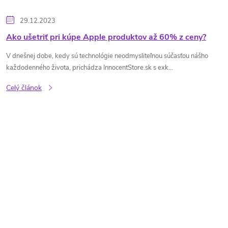
29.12.2023
Ako ušetriť pri kúpe Apple produktov až 60% z ceny?
V dnešnej dobe, kedy sú technológie neodmysliteľnou súčasťou nášho
každodenného života, prichádza InnocentStore.sk s exk...
Celý článok