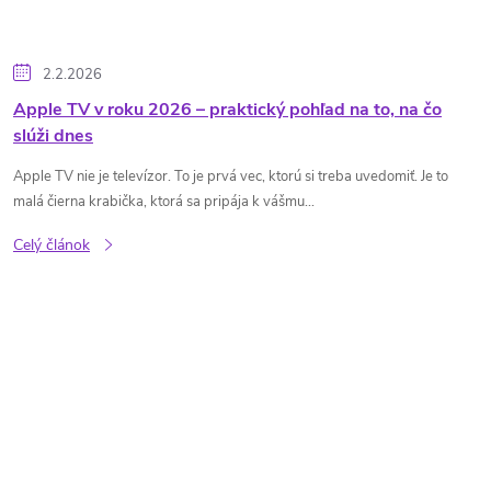
2.2.2026
Apple TV v roku 2026 – praktický pohľad na to, na čo
slúži dnes
Apple TV nie je televízor. To je prvá vec, ktorú si treba uvedomiť. Je to
malá čierna krabička, ktorá sa pripája k vášmu...
Celý článok