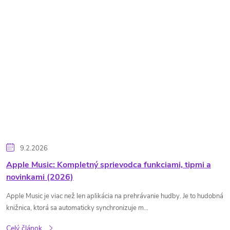
k
o
v
9.2.2026
Apple Music: Kompletný sprievodca funkciami, tipmi a
novinkami (2026)
Apple Music je viac než len aplikácia na prehrávanie hudby. Je to hudobná
knižnica, ktorá sa automaticky synchronizuje m...
Celý článok