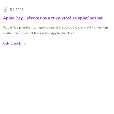
5.2.2026
Apple Pay – všetky tipy a triky, ktoré sa oplatí poznať
Apple Pay je jedným z najpohodlnejších spôsobov, ako platiť v dnešnom
svete. Stačí priložiť iPhone alebo Apple Watch k t...
Celý článok