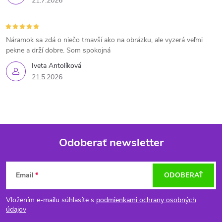
r
21.7.2026
v
k
Náramok sa zdá o niečo tmavší ako na obrázku, ale vyzerá veľmi
pekne a drží dobre. Som spokojná
y
Iveta Antolíková
21.5.2026
v
ý
p
i
Odoberať newsletter
Z
s
Email
ODOBERAŤ
u
á
Vložením e-mailu súhlasíte s
podmienkami ochrany osobných
p
údajov