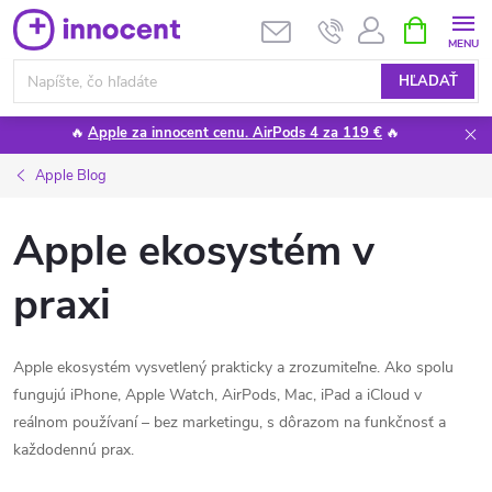
Prejsť
NÁKUPN
KOŠÍK
na
obsah
HĽADAŤ
🔥
Apple za innocent cenu. AirPods 4 za 119 €
🔥
Apple Blog
Apple ekosystém v
praxi
Apple ekosystém vysvetlený prakticky a zrozumiteľne. Ako spolu
fungujú iPhone, Apple Watch, AirPods, Mac, iPad a iCloud v
reálnom používaní – bez marketingu, s dôrazom na funkčnosť a
každodennú prax.