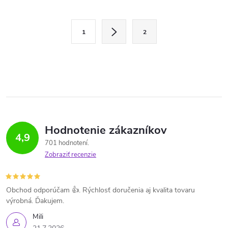
O
S
1
2
t
v
r
l
á
n
á
k
d
o
v
a
Hodnotenie zákazníkov
4,9
a
701 hodnotení
c
n
Zobraziť recenzie
i
i
e
e
Obchod odporúčam 👍. Rýchlosť doručenia aj kvalita tovaru
výrobná. Ďakujem.
p
Mili