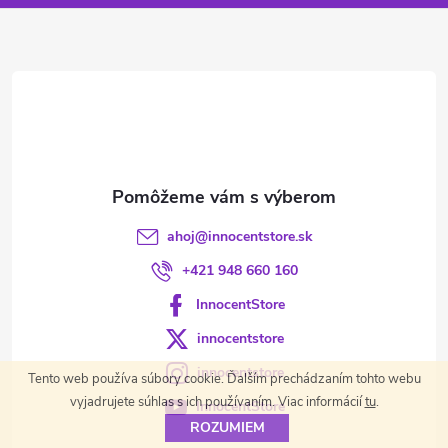
ä
t
i
e
ahoj
@
innocentstore.sk
+421 948 660 160
InnocentStore
innocentstore
innocentstore
Tento web používa súbory cookie. Ďalším prechádzaním tohto webu
vyjadrujete súhlas s ich používaním. Viac informácií
tu
.
InnocentStore
ROZUMIEM