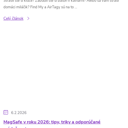
Stratili ste si kľúče? Zabudli ste si batoh v kaviarni? Alebo sa vám stratil
domáci miláčik? Find My a AirTagy sú na to ...
Celý článok
6.2.2026
MagSafe v roku 2026: tipy, triky a odporúčané