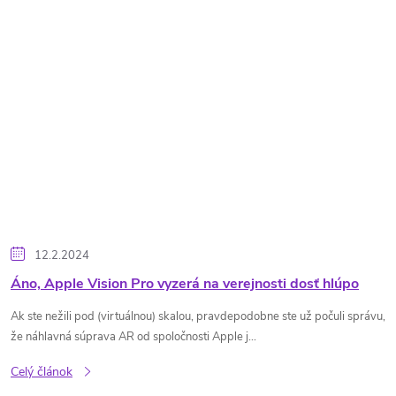
12.2.2024
Áno, Apple Vision Pro vyzerá na verejnosti dosť hlúpo
Ak ste nežili pod (virtuálnou) skalou, pravdepodobne ste už počuli správu,
že náhlavná súprava AR od spoločnosti Apple j...
Celý článok