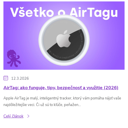
V
ý
p
i
s
č
12.3.2026
l
AirTag: ako funguje, tipy, bezpečnosť a využitie (2026)
Apple AirTag je malý, inteligentný tracker, ktorý vám pomáha nájsť vaše
á
najdôležitejšie veci. Či už sú to kľúče, peňažen...
n
Celý článok