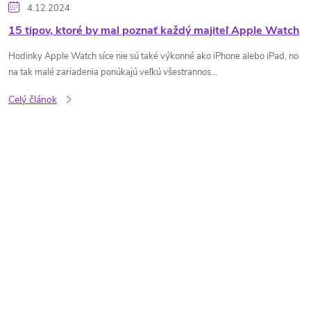
4.12.2024
15 tipov, ktoré by mal poznať každý majiteľ Apple Watch
Hodinky Apple Watch síce nie sú také výkonné ako iPhone alebo iPad, no
na tak malé zariadenia ponúkajú veľkú všestrannos...
Celý článok