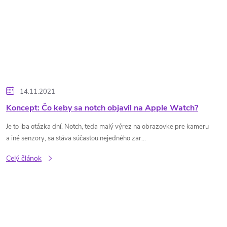
14.11.2021
Koncept: Čo keby sa notch objavil na Apple Watch?
Je to iba otázka dní. Notch, teda malý výrez na obrazovke pre kameru
a iné senzory, sa stáva súčasťou nejedného zar...
Celý článok