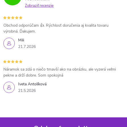
c
n
Zobraziť recenzie
i
i
e
e
Obchod odporúčam 👍. Rýchlosť doručenia aj kvalita tovaru
výrobná. Ďakujem.
p
Mili
r
21.7.2026
v
k
Náramok sa zdá o niečo tmavší ako na obrázku, ale vyzerá veľmi
pekne a drží dobre. Som spokojná
y
Iveta Antolíková
21.5.2026
v
ý
p