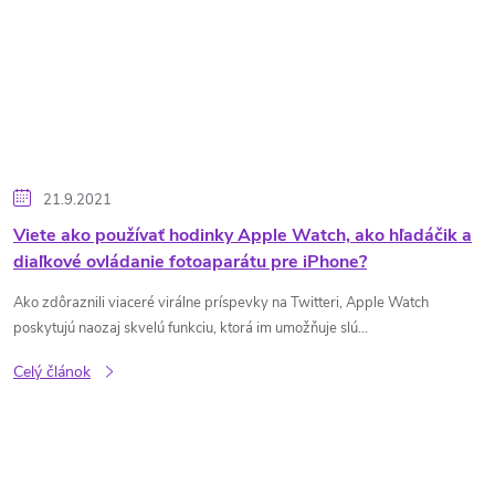
21.9.2021
Viete ako používať hodinky Apple Watch, ako hľadáčik a
diaľkové ovládanie fotoaparátu pre iPhone?
Ako zdôraznili viaceré virálne príspevky na Twitteri, Apple Watch
poskytujú naozaj skvelú funkciu, ktorá im umožňuje slú...
Celý článok