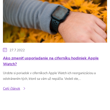
p
i
s
č
27.7.2022
l
Ako zmeniť usporiadanie na ciferníku hodiniek Apple
Watch?
á
Urobte si poriadok v ciferníkoch Apple Watch ich reorganizáciou a
odstránením tých, ktoré sa vám už nepáčia. Vedeli ste,...
n
Celý článok
k
o