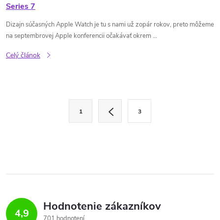
Series 7
Dizajn súčasných Apple Watch je tu s nami už zopár rokov, preto môžeme
na septembrovej Apple konferencii očakávať okrem ...
Celý článok
O
S
1
3
t
v
r
l
á
n
á
k
d
o
v
a
Hodnotenie zákazníkov
4,9
a
701 hodnotení