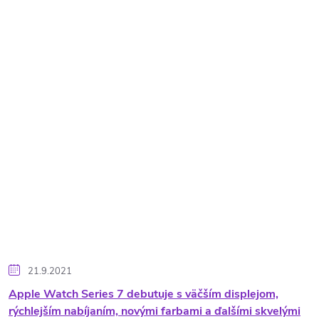
21.9.2021
Apple Watch Series 7 debutuje s väčším displejom,
rýchlejším nabíjaním, novými farbami a ďalšími skvelými