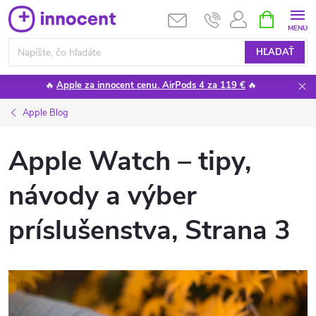
Prejsť
NÁKUPN
KOŠÍK
na
obsah
HĽADAŤ
🔥
Apple za innocent cenu. AirPods 4 za 119 €
🔥
Apple Blog
Apple Watch – tipy,
návody a výber
príslušenstva
, Strana 3
V
ý