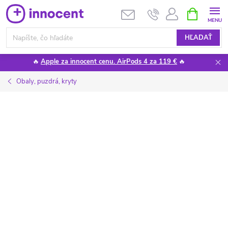
Prejsť
NÁKUPN
KOŠÍK
na
obsah
HĽADAŤ
🔥
Apple za innocent cenu. AirPods 4 za 119 €
🔥
Obaly, puzdrá, kryty