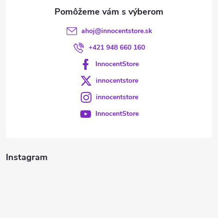
e
ahoj
@
innocentstore.sk
+421 948 660 160
InnocentStore
innocentstore
innocentstore
InnocentStore
Instagram