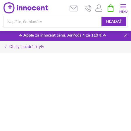
Prejsť
NÁKUPN
KOŠÍK
na
obsah
HĽADAŤ
🔥
Apple za innocent cenu. AirPods 4 za 119 €
🔥
Obaly, puzdrá, kryty