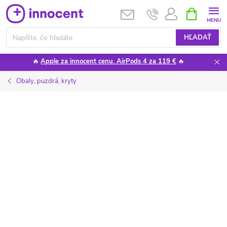
Prejsť
NÁKUPN
KOŠÍK
na
obsah
HĽADAŤ
🔥
Apple za innocent cenu. AirPods 4 za 119 €
🔥
Obaly, puzdrá, kryty