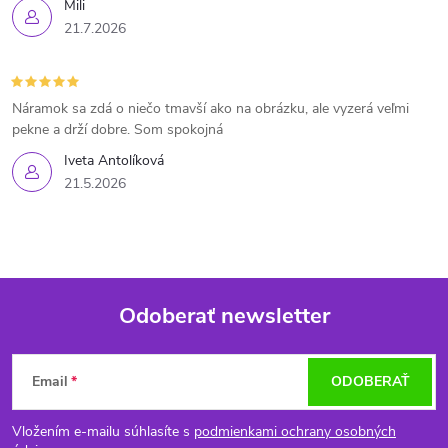
Mili
21.7.2026
Náramok sa zdá o niečo tmavší ako na obrázku, ale vyzerá veľmi
pekne a drží dobre. Som spokojná
Iveta Antolíková
21.5.2026
Odoberať newsletter
Z
Email
ODOBERAŤ
á
Vložením e-mailu súhlasíte s
podmienkami ochrany osobných