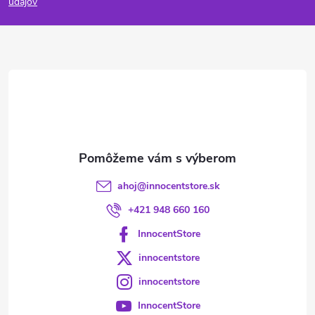
p
údajov
ä
t
i
e
ahoj
@
innocentstore.sk
+421 948 660 160
InnocentStore
innocentstore
innocentstore
InnocentStore