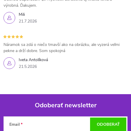
výrobná. Ďakujem.
Mili
21.7.2026
Náramok sa zdá o niečo tmavší ako na obrázku, ale vyzerá veľmi
pekne a drží dobre. Som spokojná
Iveta Antolíková
21.5.2026
Odoberať newsletter
Z
Email
ODOBERAŤ