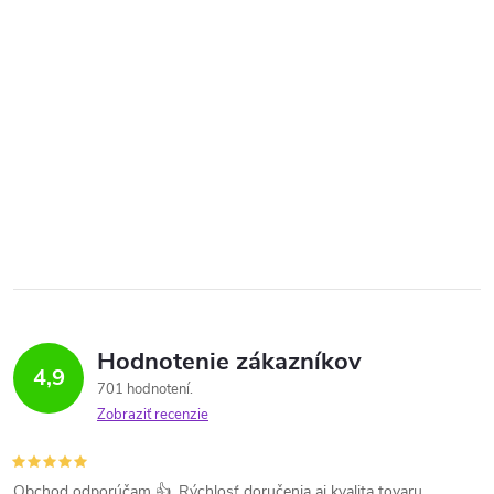
Hodnotenie zákazníkov
4,9
701 hodnotení
Zobraziť recenzie
Obchod odporúčam 👍. Rýchlosť doručenia aj kvalita tovaru