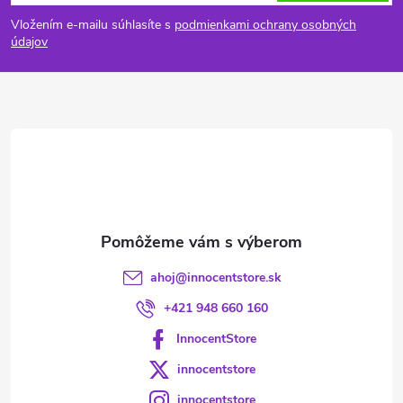
á
Vložením e-mailu súhlasíte s
podmienkami ochrany osobných
p
údajov
ä
t
i
e
ahoj
@
innocentstore.sk
+421 948 660 160
InnocentStore
innocentstore
innocentstore