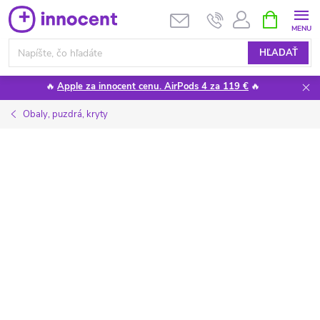
Prejsť
NÁKUPN
KOŠÍK
na
obsah
HĽADAŤ
🔥
Apple za innocent cenu. AirPods 4 za 119 €
🔥
Obaly, puzdrá, kryty