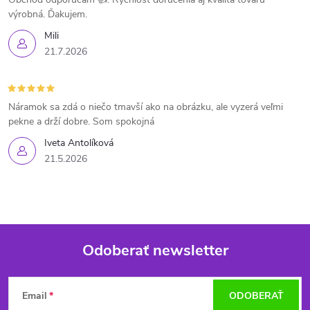
výrobná. Ďakujem.
Mili
21.7.2026
Náramok sa zdá o niečo tmavší ako na obrázku, ale vyzerá veľmi
pekne a drží dobre. Som spokojná
Iveta Antolíková
21.5.2026
Odoberať newsletter
Z
Email
ODOBERAŤ