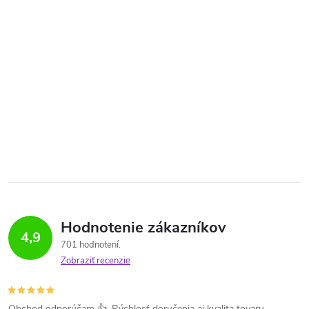
Hodnotenie zákazníkov
4,9
701 hodnotení
Zobraziť recenzie
Obchod odporúčam 👍. Rýchlosť doručenia aj kvalita tovaru