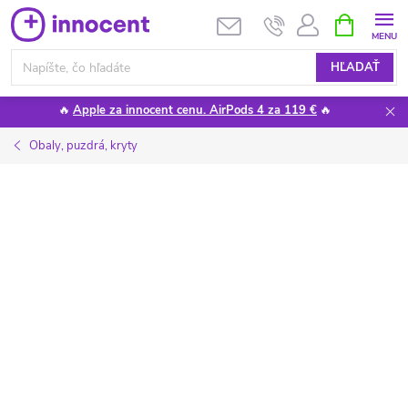
Prejsť
NÁKUPN
KOŠÍK
na
obsah
HĽADAŤ
🔥
Apple za innocent cenu. AirPods 4 za 119 €
🔥
Obaly, puzdrá, kryty