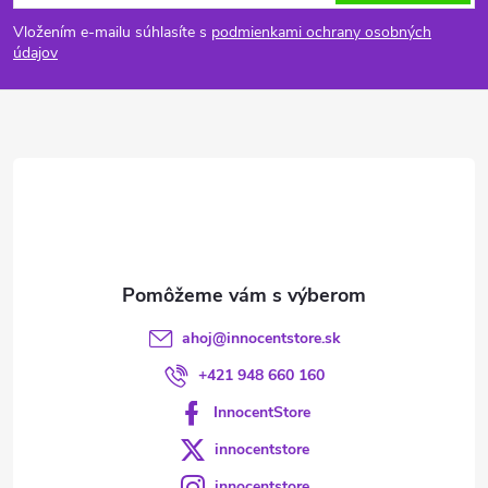
á
Vložením e-mailu súhlasíte s
podmienkami ochrany osobných
p
údajov
ä
t
i
e
ahoj
@
innocentstore.sk
+421 948 660 160
InnocentStore
innocentstore
innocentstore