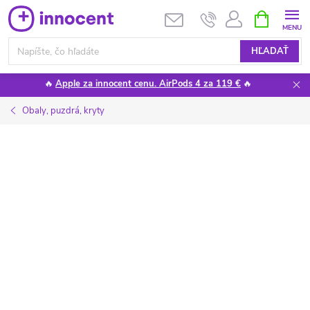
Prejsť
NÁKUPN
KOŠÍK
na
obsah
HĽADAŤ
🔥
Apple za innocent cenu. AirPods 4 za 119 €
🔥
Obaly, puzdrá, kryty