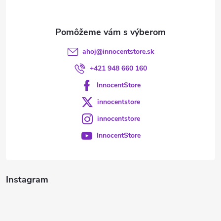
i
e
ahoj
@
innocentstore.sk
+421 948 660 160
InnocentStore
innocentstore
innocentstore
InnocentStore
Instagram