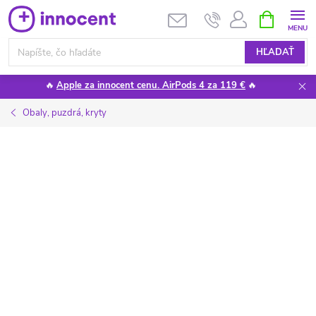
Prejsť
NÁKUPN
KOŠÍK
na
obsah
HĽADAŤ
🔥
Apple za innocent cenu. AirPods 4 za 119 €
🔥
Obaly, puzdrá, kryty