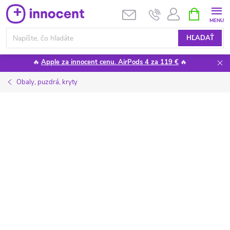
Prejsť
NÁKUPN
KOŠÍK
na
obsah
HĽADAŤ
🔥
Apple za innocent cenu. AirPods 4 za 119 €
🔥
Obaly, puzdrá, kryty