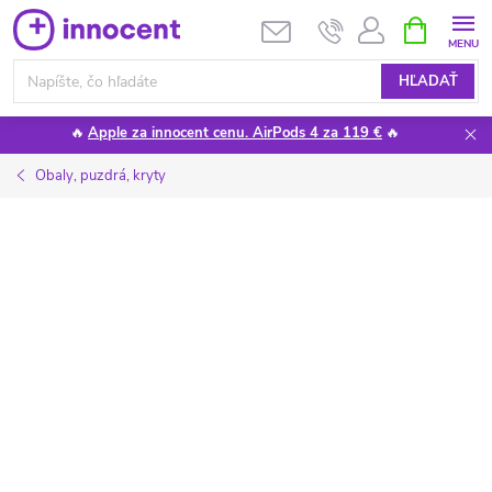
Prejsť
NÁKUPN
KOŠÍK
na
obsah
HĽADAŤ
🔥
Apple za innocent cenu. AirPods 4 za 119 €
🔥
Obaly, puzdrá, kryty