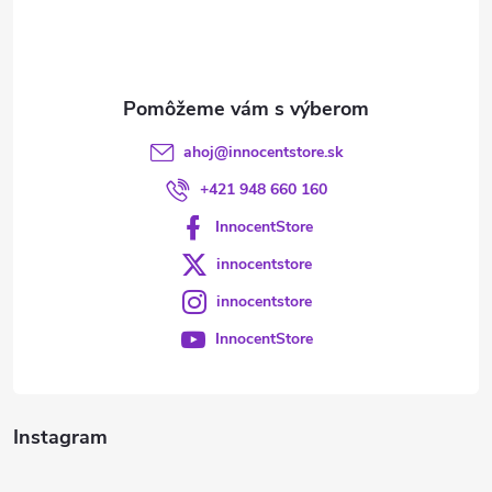
i
e
ahoj
@
innocentstore.sk
+421 948 660 160
InnocentStore
innocentstore
innocentstore
InnocentStore
Instagram